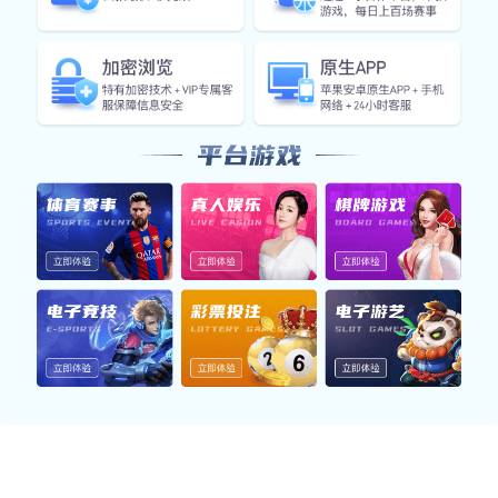
应该寻找新的平台，以便更好地发挥自己的潜力。
2、转会市场形势分析
随着转会窗口即将开启，各大俱乐部都在积极布局，
希望能引进合适的人选来增强阵容实力。在这个过程
中，特尔无疑成为了众多球队关注的焦点。多个媒体
报道指出，伯恩茅斯已对其表示出浓厚兴趣，并已展
开初步谈判。
除了伯恩茅斯外，还有几支英超球队也对特尔表示了
追求意向。这些球队希望通过引进年轻才俊来为自己
的未来注入活力。同时，这样的竞争也让转会费和薪
资待遇变得更加复杂，各家俱乐部都希望能用最具吸
引力的条件来争取这位天才少年。
从市场角度来看，如果最终达成转会协议，对于双方