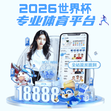
注册入口
八戒体育
—— 比赛数据