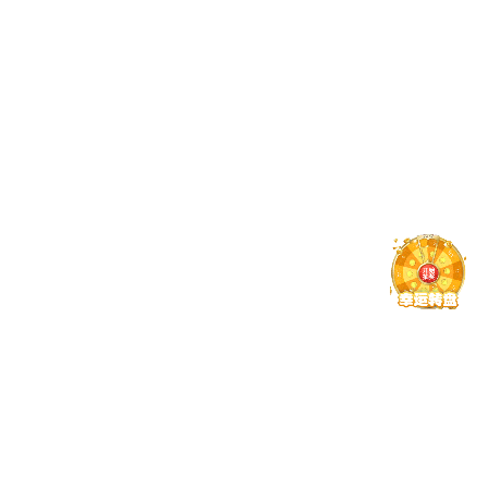
来说都是一次双赢。特尔可以获得更多上场机会，有
效提升个人能力，而买方则能补充一名优秀球员，提
高整体竞争力。不过，在这样的局势下，各俱乐部之
间也必然会展开激烈争夺，以确保能够优先签下心仪
之人。
3、多队争抢情况
如今，多支球队对特尔表示了浓厚兴趣，这使得他的
转会前景愈加扑朔迷离。目前除了伯恩茅斯外，包括
一些传统强队也在密切关注他的动向。这些球队希望
通过签约这样一位有潜力的新星，为自己的未来发展
奠定基础。
同时，不同俱乐部对于转会方式和费用都有各自不同
的考虑。有些团队倾向于立刻交易，以便及时融入新