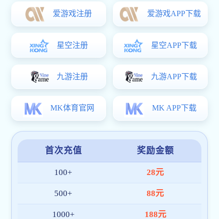
队争抢
特尔今夏或离开热刺的消息引发了广泛关注，尤其是
伯恩茅斯已经展开谈判，并且多支球队对这位年轻球
员表现出极大的兴趣。特尔作为热刺的重要一员，近
年来展现出了良好的竞技状态。然而，由于种种原
因，他可能会选择离开以寻求新的挑战。在本文中，
我们将从特尔的职业生涯背景、转会市场形势、各队
争抢情况以及对热刺的影响等四个方面进行详细分
析，力求全面呈现这一转会动态的前景与意义。
1、特尔的职业生涯背景