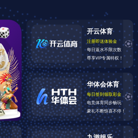
注册入口
始