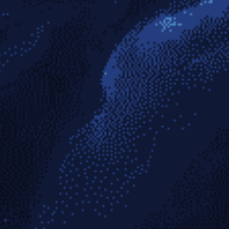
4、球迷对签约期待与展望
随着官方宣布签约消息传开，不少热情洋溢的罗
待。社交媒体平台上，各类讨论热度高涨，人们
资深评论员认为，它将增强队伍攻击端实力，有助
同时，一些专家指出，由于意甲联赛竞争激烈，
支持者依然充满信心，他们坚信凭借自身实力与
值的平台。此外，对于未来大赛中能否为球队带
关键人物之一.
总之，这笔签约不仅是个人职业生涯的一次升华
步。大家都期待着看到新鲜血液如何融入老牌豪
总结：
综上所述，此次“罗马官方宣布与冬窗加盟的马伦签