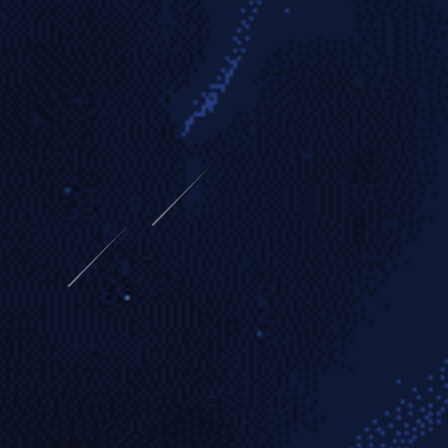
罗马官方宣布与冬窗加盟的