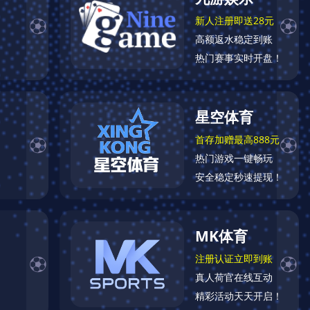
的体育服务。
2026-07-01 13:03
24 次阅读
球员马伦签订了一份至2030年6月的长
在球队建设上迈出了重要一步。马伦作为一
球队的进攻实力，也为未来的发展注入了新