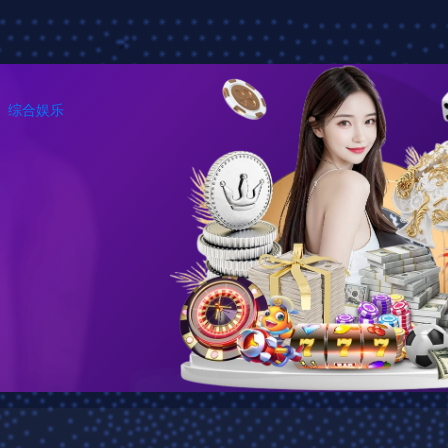
App下载
公司介绍
体育看点
八戒体育
—— 比赛数据从这里开