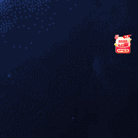
马会迷纷纷表达了他们对新援加入的不懈期
纷纷分享对这位新星未来表现的看法。一些
于冲击国内外赛事更高荣誉.
新援需要尽快适应环境并表现出来。但众多
努力付出，会让每场比赛都成为自己证明价
来胜利，他们持乐观态度，希望看到他成为
，也是历史悠久的俱乐部重振旗鼓的重要一
门，共同追求荣光！
约至2030年6月”事件，是双方互利共赢