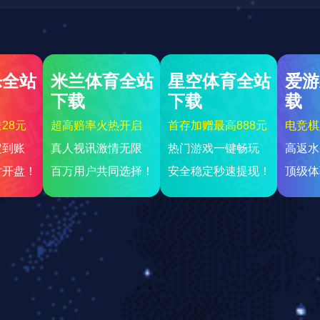
的活力。本文将从四个方面进行详细阐述：首先
其次，探讨罗马俱乐部在转会市场上的策略与目
性和影响；最后，总结球迷对于这一签约所表达
1、马伦的职业生涯回顾
马伦是一位备受瞩目的年轻前锋，自出道以来便
球迷的喜爱。他在荷兰联赛中的表现尤为突出，
人能力和团队配合意识。在加盟罗马之前，马伦
验，这使他具备了更高水平比赛中的竞争力。
他的职业生涯起步于阿贾克斯青训系统，在那里
转会至埃因霍温，并迅速成为队内主力，以其快
去几个赛季中，马伦不仅帮助球队赢得了国内联
为自己赢得了更多关注。