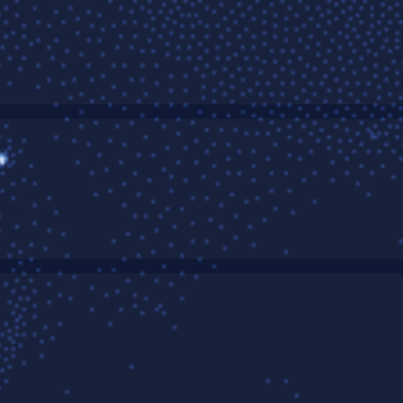
事、专业数据、高清视频，
八戒体育APP
与网页版为您提供便捷
APP下载
网页版入口
罗马足球俱乐部近日正式宣布与冬季转会窗口加盟的
期合约。这一消息引发了广泛关注，标志着罗马
名年轻且富有潜力的前锋，他的到来不仅增强了