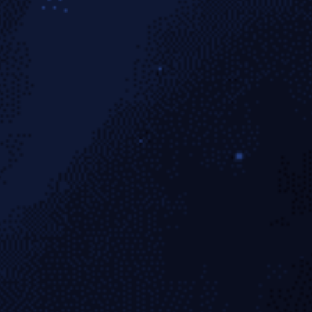
的重要里程碑。从各方面来看，无论是从个人发
上的趋势，相信双方都会迎来美好的未来。
面对即将开始的新赛季，我们期待着看到一个崭
过程中，希望每位成员都能挥洒汗水，不断超越